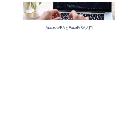
AccessVBAとExcelVBA入門