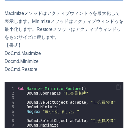
Maximizeメソッドはアクティブウィンドゥを最大化して
表示します。Minimizeメソッドはアクティブウィンドゥを
最小化します。Restoreメソッドはアクティブウィンドゥ
をものサイズに戻します。
【書式】
DoCmd.Maximize
Docmd.Minimize
DoCmd.Restore
Sub
Maxmize_Minimize_Restore
()
    DoCmd.OpenTable 
"
T_会員名簿
"
    DoCmd.SelectObject acTable, 
"
T_会員名簿
"
    DoCmd.Minimize
MsgBox
"
最小化しました。
"
    DoCmd.SelectObject acTable, 
"
T_会員名簿
"
    DoCmd.Maximize