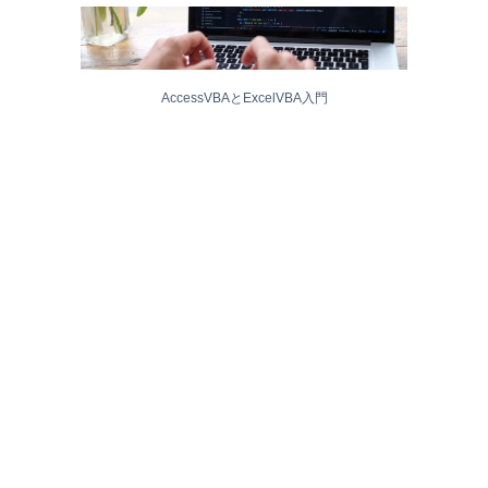
AccessVBAとExcelVBA入門