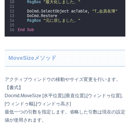
MsgBox
"
最大化しました。
"
    DoCmd.SelectObject acTable, 
"
T_会員名簿
"
    DoCmd.Restore
MsgBox
"
元に戻しました。
"
End Sub
MoveSizeメソッド
アクティブウィンドウの移動やサイズ変更を行います。
【書式】
Docmd.MoveSize [水平位置],[垂直位置],[ウィンドゥ位置],
[ウィンドゥ幅],[ウィンドゥ高さ]
最低一つの引数を指定します。省略した引数は現在の設定
値が使用されます。