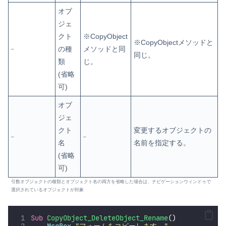
オブ
ジェ
クト
※CopyObject
※CopyObjectメソッドと
の種
メソッドと同
–
同じ。
類
じ。
(省略
可)
オブ
ジェ
クト
変更するオブジェクトの
–
–
名
名前を指定する。
(省略
可)
引数オブジェクトの種類とオブジェクト名の両方を省略した場合は、ナビゲーションウィンドゥで
選択されているオブジェクトが対象
Sub
CopyObject_DeleteObject_Rename
()
MsgBox
"
フォームをコピーします。
"