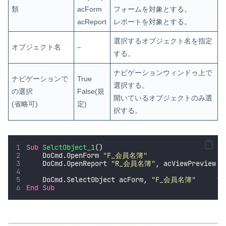
類
acForm
フォームを対象とする。
acReport
レポートを対象とする。
選択するオブジェクト名を指定
オブジェクト名
–
する。
ナビゲーションウィンドゥ上で
ナビゲーションで
True
選択する。
の選択
False(規
開いているオブジェクトのみ選
(省略可)
定)
択する。
Sub
SelctObject_1
()
    DoCmd.OpenForm 
"
F_会員名簿
"
    DoCmd.OpenReport 
"
R_会員名簿
"
, acViewPreview  
    DoCmd.SelectObject acForm, 
"
F_会員名簿
"
'
End Sub