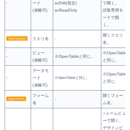
ード
acEdit(規定)
で開く。
–
(省略可)
acReadOnly
読取専用モ
ードで開
く。
開くクエリ
クエリ名
OpenQuery
–
名。
ビュー
※OpenTable
※OpenTableと同じ。
–
(省略可)
と同じ。
データモ
※OpenTable
ード
※OpenTableと同じ。
–
と同じ
。
(省略可)
フォーム
開くフォー
OpenForm
–
名
ム名。
ォームビュ
フ
ーで開く。
デザインビ