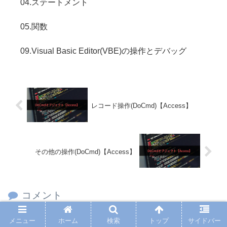
04.ステートメント
05.関数
09.Visual Basic Editor(VBE)の操作とデバッグ
レコード操作(DoCmd)【Access】
その他の操作(DoCmd)【Access】
コメント
メニュー
ホーム
検索
トップ
サイドバー
コメントを書き込む