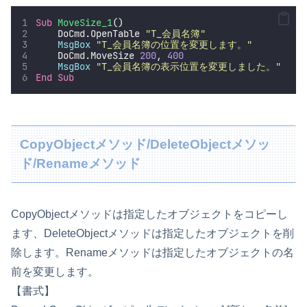
Sub
MoveSize_1
()
    DoCmd.OpenTable 
"
T_会員名簿
"
MsgBox
"
T_会員名簿の位置を変更します。
"
    DoCmd.MoveSize 
200
, 
400
MsgBox
"
T_会員名簿の表示位置を変更しました。
"
End Sub
CopyObjectメソッド/DeleteObjectメソッ
ド/Renameメソッド
CopyObjectメソッドは指定したオブジェクトをコピーし
ます、DeleteObjectメソッドは指定したオブジェクトを削
除します。Renameメソッドは指定したオブジェクトの名
前を変更します。
【書式】