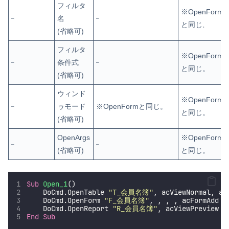
フィルタ
※OpenForm
名
–
–
と同じ
。
(省略可)
フィルタ
※OpenForm
条件式
–
–
と同じ。
(省略可)
ウィンド
※OpenForm
ゥモード
※OpenFormと同じ。
–
と同じ。
(省略可)
OpenArgs
※OpenForm
–
–
(省略可)
と同じ。
Sub
Open_1
()
    DoCmd.OpenTable 
"
T_会員名簿
"
, acViewNormal, ac
    DoCmd.OpenForm 
"
F_会員名簿
"
, , , , acFormAdd  
    DoCmd.OpenReport 
"
R_会員名簿
"
, acViewPreview  
End Sub