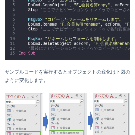
    DoCmd.CopyObject , 
"
F_会員名簿copy
"
, acForm, 
    Stop 
'ここでナビゲーションウィンドゥでコピーされ
MsgBox
"
コピーしたフォームをリネームします。
"
    DoCmd.Rename 
"
F_会員名簿rename
"
, acForm, 
"
F_
    Stop 
'ここでナビゲーションウィンドゥで名前変更さ
MsgBox
"
リネームしたフォームを削除します。
"
    DoCmd.DeleteObject acForm, 
"
F_会員名簿rename
"
'最後にナビゲーションウィンドゥでコピーされたフォ
End Sub
サンプルコードを実行するとオブジェクトの変化は下図の
ように変化します。