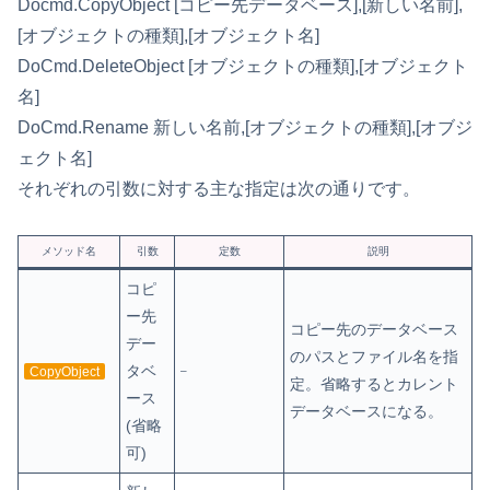
Docmd.CopyObject [コピー先データベース],[新しい名前],
[オブジェクトの種類],[オブジェクト名]
DoCmd.DeleteObject [オブジェクトの種類],[オブジェクト
名]
DoCmd.Rename 新しい名前,[オブジェクトの種類],[オブジ
ェクト名]
それぞれの引数に対する主な指定は次の通りです。
メソッド名
引数
定数
説明
コピ
ー先
コピー先のデータベース
デー
のパスとファイル名を指
タベ
CopyObject
–
定。省略するとカレント
ース
データベースになる。
(省略
可)