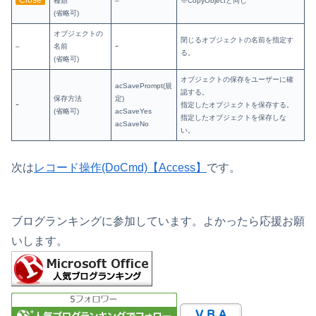
Close
種類
–
※CopyObjectと同じ
(省略可)
オブジェクトの
閉じるオブジェクトの名前を指定す
–
名前
ｰ
る。
(省略可)
オブジェクトの保存をユーザーに確
acSavePrompt(規
認する。
保存方法
定)
ｰ
指定したオブジェクトを保存する。
(省略可)
acSaveYes
指定したオブジェクトを保存しな
acSaveNo
い。
次は
レコード操作(DoCmd)【Access】
です。
ブログランキングに参加しています。よかったら応援お願
いします。