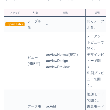
メソッド
引数
定数
説明
テーブル
開くテーブ
OpenT
able
–
名
ル名。
データシー
トビューで
開く。
acViewNormal(規定)
デザインビ
ビュー
acViewDesign
ューで開
–
(省略可)
acViewPreview
く。
印刷プレビ
ューで開
く。
追加モード
で開く。
データモ
acAdd
編集モード