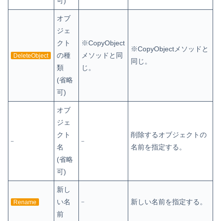
可)
オブ
ジェ
クト
※CopyObject
※CopyObjectメソッドと
の種
メソッドと同
DeleteObject
同じ。
類
じ。
(省略
可)
オブ
ジェ
クト
削除するオブジェクトの
–
–
名
名前を指定する。
(省略
可)
新し
い名
新しい名前を指定する。
Rename
–
前