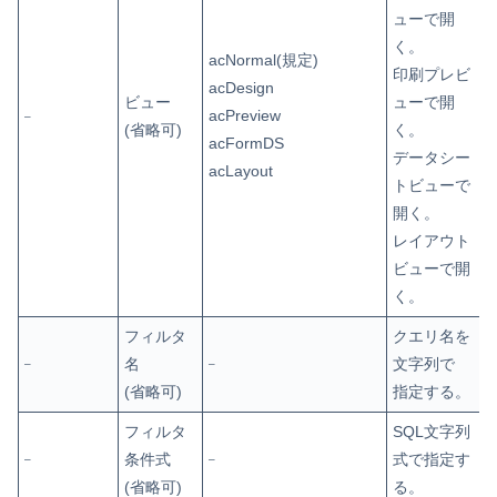
ューで開
く。
acNormal(規定)
印刷プレビ
acDesign
ビュー
ューで開
acPreview
–
(省略可)
く。
acFormDS
データシー
acLayout
トビューで
開く。
レイアウト
ビューで開
く。
フィルタ
クエリ名を
名
文字列で
–
–
(省略可)
指定する。
フィルタ
SQL文字列
条件式
式で指定す
–
–
(省略可)
る。