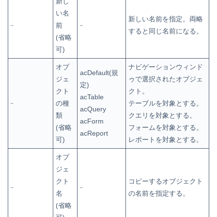
新し
い名
新しい名前を指定。両略
前
–
–
すると同じ名前になる。
(省略
可)
オブ
ナビゲーションウィンド
acDefault(規
ジェ
ゥで選択されたオブジェ
定)
クト
クト。
acTable
の種
テーブルを対象とする。
–
acQuery
類
クエリを対象とする。
acForm
(省略
フォームを対象とする。
acReport
可)
レポートを対象とする。
オブ
ジェ
クト
コピーするオブジェクト
–
–
名
の名前を指定する。
(省略