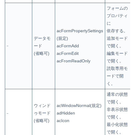
フォームの
プロパティ
に
acFormPropertySettings
依存する。
データモ
(規定)
追加モード
ード
acFormAdd
で開く。
–
(省略可)
acFormEdit
編集モード
acFromReadOnly
で開く。
読取専用モ
ードで開
く。
通常の状態
で開く。
ウィ
ンド
acWindowNormal(規定)
非表示状態
ゥモード
adHidden
–
で開く。
(省略可)
acIcon
最小化状態
で開く。