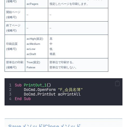
(省略可)
acPages
指定したページを印刷します。
開始ページ
–
–
(省略可)
終了ページ
–
–
(省略可)
acHigh(規定)
高
印刷品質
acMedium
中
(省略可)
acLow
低
acDraft
簡易
部単位の印刷
True(規定)
部単位で印刷する。
(省略可)
Falese
部単位で印刷しない。
Sub
PrintOut_1
()
    DoCmd.OpenForm 
"
F_会員名簿
"
    DoCmd.PrintOut acPrintAll
End Sub
Saveメソッド/Closeメソッド