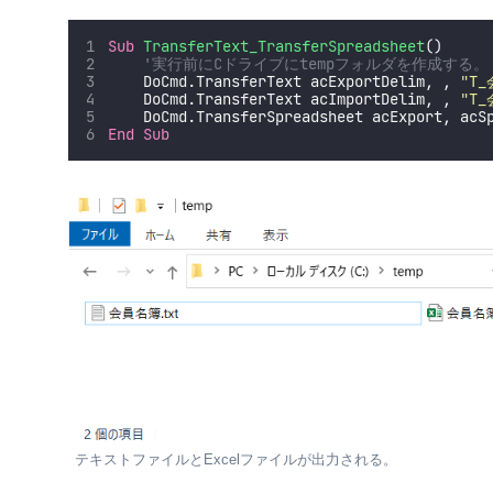
Sub
TransferText_TransferSpreadsheet
()
'実行前にCドライブにtempフォルダを作成する。
    DoCmd.TransferText acExportDelim, , 
"
T
    DoCmd.TransferText acImportDelim, , 
"
T
    DoCmd.TransferSpreadsheet acExport, acS
End Sub
テキストファイルとExcelファイルが出力される。