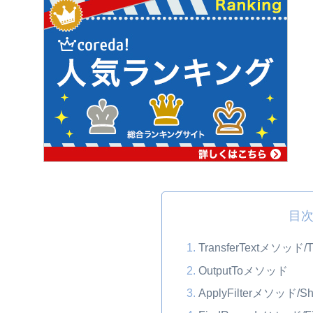
目
TransferTextメソッド/
OutputToメソッド
ApplyFilterメソッド/