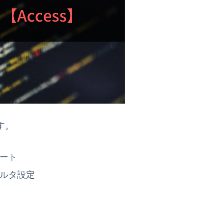
す。
ート
ルタ設定