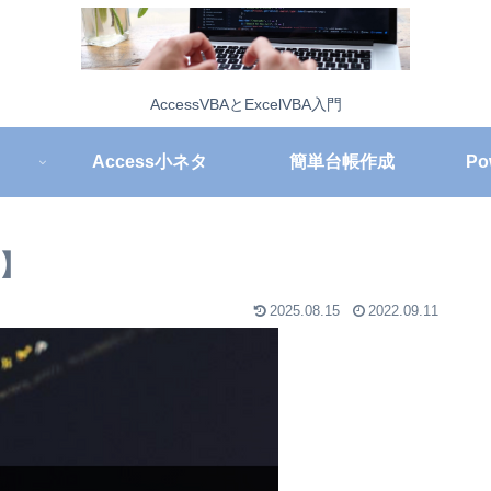
AccessVBAとExcelVBA入門
Access小ネタ
簡単台帳作成
Po
s】
2025.08.15
2022.09.11