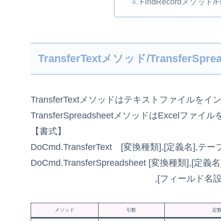
FindRecordメソッド/
TransferTextメソッド/TransferSp
TransferTextメソッドはテキストファイル
TransferSpreadsheetメソッドはExce
【書式】
DoCmd.TransferText [変換種類],[定義名
DoCmd.TransferSpreadsheet [変換種類],
,[フィールド名設定],[Ra
メソッド
引数
定