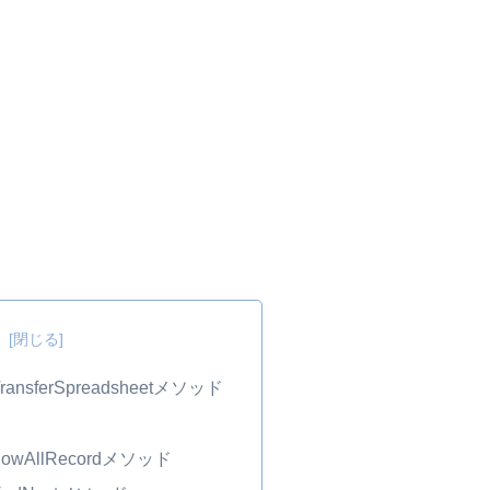
次
TransferSpreadsheetメソッド
ShowAllRecordメソッド