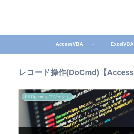
AccessVBA
ExcelVBA
レコード操作(DoCmd)【Acces
06.Docmdオブジェクト