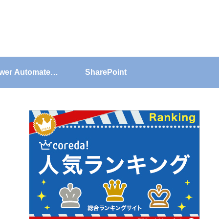
wer Automate
SharePoint
Desktop