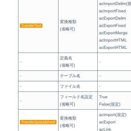
acImportDelim(
acImportFixed
acExportDelim
変換種類
acExportFixed
TransferText
(省略可)
acExportMerge
acImportHTML
acExportHTML
定義名
–
–
(省略可)
テーブル名
–
–
ファイル名
–
–
フィールド名設定
True
–
(省略可)
False(規定)
acImport(規定)
変換種類
acExport
TransferSpreadsheet
(省略可)
acLink