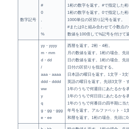
#
1桁の数字を返す。#で指定した
0
1桁の数字を返す。0で指定した
数字記号
,
1000単位の区切り記号を返す。
.
#または0と組み合わせて小数点
%
数値を100倍して%記号を付けて
yy・yyyy
西暦を返す。2桁・4桁。
m・mm
月の数値を返す。1桁の場合、先
d・dd
日の数値を返す。1桁の場合、先
/
日付の区切りを指定する。
aaa・aaaa
日本語の曜日を返す。1文字・3文
ddd・dddd
英語の曜日を返す。先頭3文字・
ww
1年のうちで何週目にあたるかを
y
1年のうちで何日目にあたるかを
q
1年のうちで何番目の四半期に当
g・gg・ggg
年号を返す。アルファベット・1
e・ee
和暦を返す。1桁の場合、先頭に