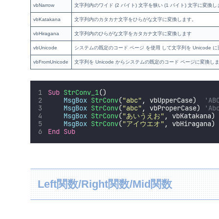
vbNarrow
文字列内のワイド (2 バイト) 文字を狭い (1 バイト) 文字に変換
vbKatakana
文字列内のカタカナ文字をひらがな文字に変換します。
vbHiragana
文字列内のひらがな文字をカタカナ文字に変換します
vbUnicode
システムの既定のコード ページ を使用 して文字列を Unicode 
vbFromUnicode
文字列を Unicode からシステムの既定のコード ページに変換し
Sub
StrConv_1
()
MsgBox
StrConv
(
"
abc
"
, vbUpperCase)  
'A
MsgBox
StrConv
(
"
abc
"
, vbProperCase) 
'A
MsgBox
StrConv
(
"
あいうえお
"
, vbKatakana)
MsgBox
StrConv
(
"
アイウエオ
"
, vbHiragana)
End Sub
Left関数/Right関数/Mid関数