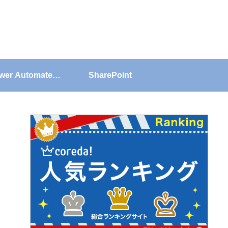
wer Automate
SharePoint
Desktop