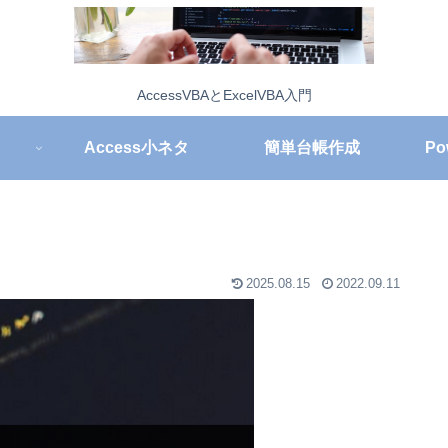
AccessVBAとExcelVBA入門
Access小ネタ
簡単台帳作成
Po
】
2025.08.15
2022.09.11