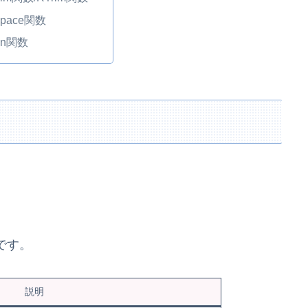
Space関数
oin関数
です。
説明