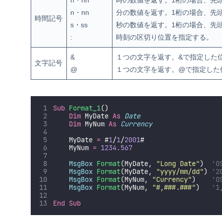
h・hh
時の数値を返す。1桁の場合、先
n・nn
分の数値を返す。1桁の場合、先
時間記号
s・ss
秒の数値を返す。1桁の場合、先
:
時刻の区切り位置を指定する。
&
１つの文字を返す。&で指定した
文字記号
@
１つの文字を返す。@で指定した
Sub
Format_1
()
Dim
 MyDate 
As
Date
Dim
 MyNum 
As
Currency
    MyDate 
=
 #
1
/
1
/
2001
#
    MyNum 
=
1234.567
MsgBox
Format
(MyDate, 
"
Long Date
"
)  
'
MsgBox
Format
(MyDate, 
"
yyyy/mm/dd
"
) 
'2
MsgBox
Format
(MyNum, 
"
Currency
"
)    
'
MsgBox
Format
(MyNum, 
"
#,###.###
"
)   
'1
End Sub