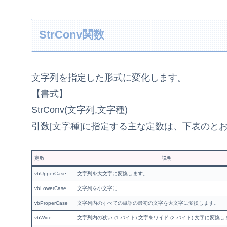
StrConv関数
文字列を指定した形式に変化します。
【書式】
StrConv(文字列,文字種)
引数[文字種]に指定する主な定数は、下表のと
定数
説明
vbUpperCase
文字列を大文字に変換します。
vbLowerCase
文字列を小文字に
vbProperCase
文字列内のすべての単語の最初の文字を大文字に変換します。
vbWide
文字列内の狭い (1 バイト) 文字をワイド (2 バイト) 文字に変換