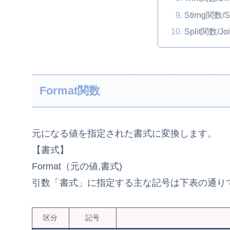
Stirng関数/
Split関数/J
Format関数
元になる値を指定された書式に変換します。
【書式】
Format（元の値,書式)
引数「書式」に指定する主な記号は下表の通り
区分
記号