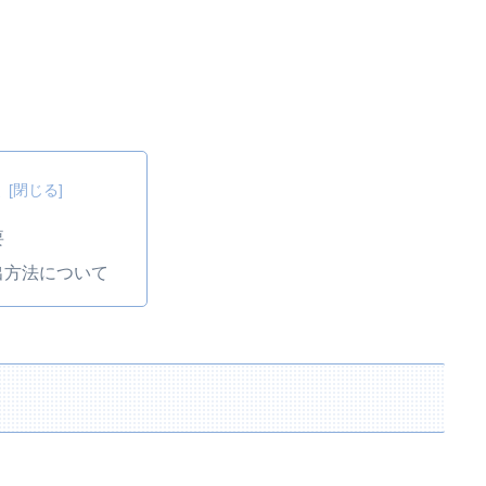
次
要
出方法について