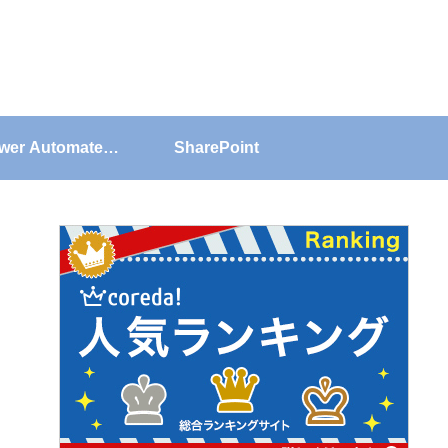
wer Automate
SharePoint
Desktop