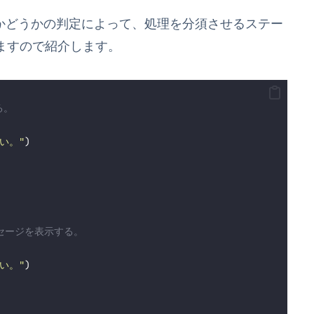
かどうかの判定によって、処理を分須させるステー
ますので紹介します。
る。
い。
"
)
ッセージを表示する。
い。
"
)