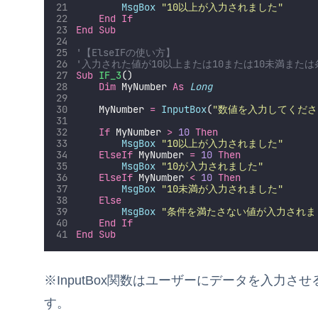
MsgBox
"
10以上が入力されました
"
End If
End Sub
'【ElseIFの使い方】
'入力された値が10以上または10または10未満ま
Sub
IF_3
()
Dim
 MyNumber 
As
Long
    MyNumber 
=
InputBox
(
"
数値を入力してくださ
If
 MyNumber 
>
10
Then
MsgBox
"
10以上が入力されました
"
ElseIf
 MyNumber 
=
10
Then
MsgBox
"
10が入力されました
"
ElseIf
 MyNumber 
<
10
Then
MsgBox
"
10未満が入力されました
"
Else
MsgBox
"
条件を満たさない値が入力されま
End If
End Sub
※InputBox関数はユーザーにデータを入力
す。