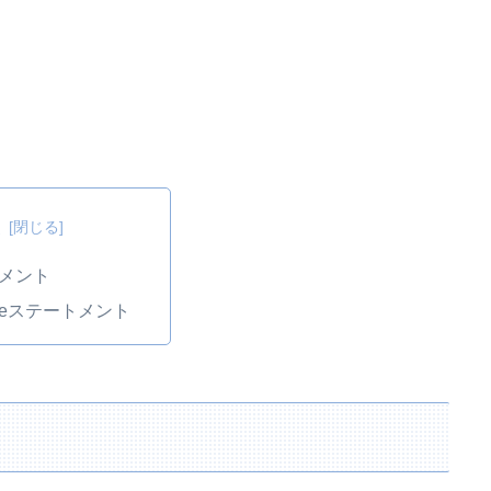
次
トメント
Caseステートメント