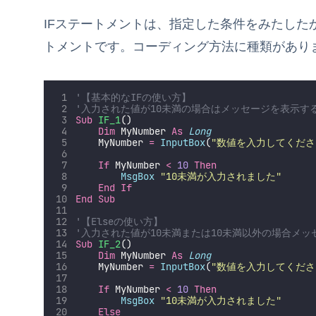
IFステートメントは、指定した条件をみたした
トメントです。コーディング方法に種類があり
'【基本的なIFの使い方】
'入力された値が10未満の場合はメッセージを表示す
Sub
IF_1
()
Dim
 MyNumber 
As
Long
    MyNumber 
=
InputBox
(
"
数値を入力してくださ
If
 MyNumber 
<
10
Then
MsgBox
"
10未満が入力されました
"
End If
End Sub
'【Elseの使い方】
'入力された値が10未満または10未満以外の場合メ
Sub
IF_2
()
Dim
 MyNumber 
As
Long
    MyNumber 
=
InputBox
(
"
数値を入力してくださ
If
 MyNumber 
<
10
Then
MsgBox
"
10未満が入力されました
"
Else