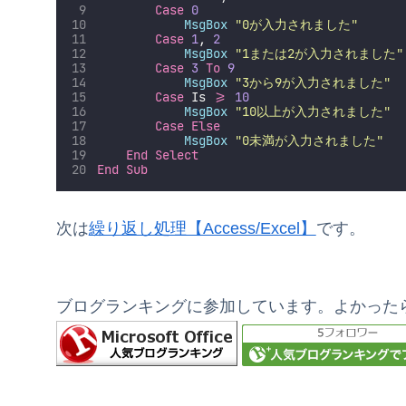
Case
0
MsgBox
"
0が入力されました
"
Case
1
, 
2
MsgBox
"
1または2が入力されました
"
Case
3
To
9
MsgBox
"
3から9が入力されました
"
Case
 Is 
>=
10
MsgBox
"
10以上が入力されました
"
Case
Else
MsgBox
"
0未満が入力されました
"
End Select
End Sub
次は
繰り返し処理【Access/Excel】
です。
ブログランキングに参加しています。よかった