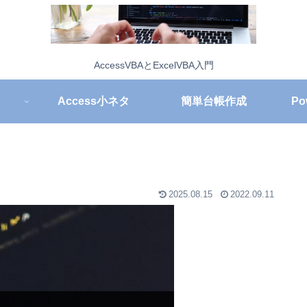
AccessVBAとExcelVBA入門
Access小ネタ
簡単台帳作成
Po
2025.08.15
2022.09.11