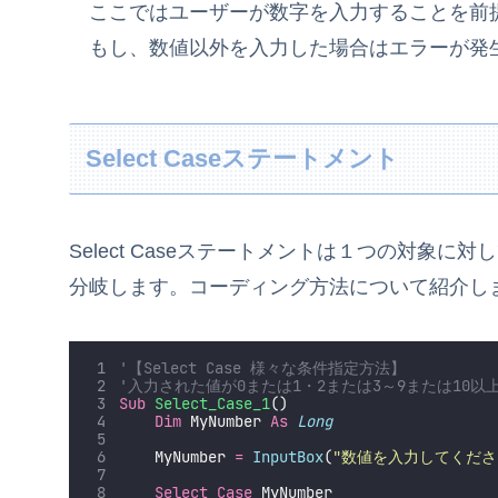
ここではユーザーが数字を入力することを前
もし、数値以外を入力した場合はエラーが発
Select Caseステートメント
Select Caseステートメントは１つの対象
分岐します。コーディング方法について紹介し
'【Select Case 様々な条件指定方法】
'入力された値が0または1・2または3～9または10
Sub
Select_Case_1
()
Dim
 MyNumber 
As
Long
    MyNumber 
=
InputBox
(
"
数値を入力してくださ
Select
Case
 MyNumber