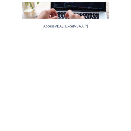
AccessVBAとExcelVBA入門